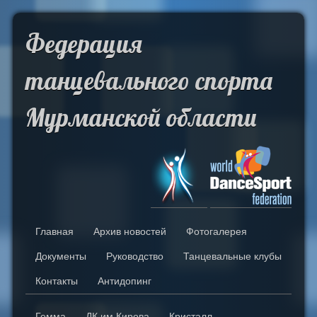
Skip to Content
Федерация
танцевального спорта
Мурманской области
Главная
Архив новостей
Фотогалерея
Документы
Руководство
Танцевальные клубы
Контакты
Антидопинг
Гемма
ДК им Кирова
Кристалл