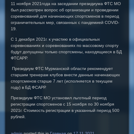
11 ноября 2021года на заседании президиума ФТС МО
был рассмотрен вопрос об организации и проведении
соревнований для начинающих спортсменов в период
ограничительных мер, связанных с пандемией COVID-
19.
С 1 декабря 2021г. к участию в официальных
соревнованиях и соревнованиях по массовому спорту
будут допущены только спортсмены, находящиеся в БД
ФТСАРР.
Президиум ФТС Мурманской области рекомендует
старшим тренерам клубов внести данные начинающих
спортсменов старше 7 лет (исполняется в текущем
году) в БД ФСАРР.
Президиум ФТС МО установил льготный период
регистрации спортсменов с 15 ноября по 30 ноября
2021г. Стоимость регистрации в указанный период 500
рублей.
admin
posted this in
Главная
on
17.11.2021
.